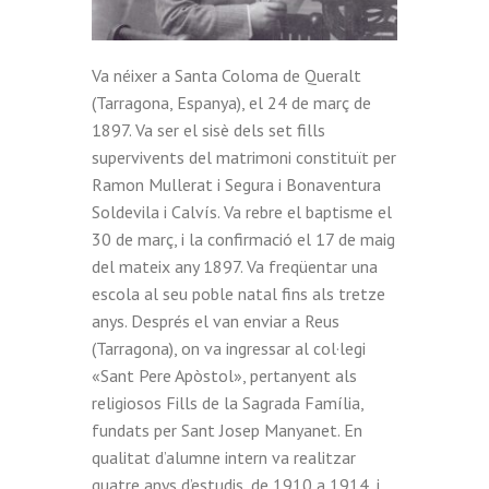
Va néixer a Santa Coloma de Queralt
(Tarragona, Espanya), el 24 de març de
1897. Va ser el sisè dels set fills
supervivents del matrimoni constituït per
Ramon Mullerat i Segura i Bonaventura
Soldevila i Calvís. Va rebre el baptisme el
30 de març, i la confirmació el 17 de maig
del mateix any 1897. Va freqüentar una
escola al seu poble natal fins als tretze
anys. Després el van enviar a Reus
(Tarragona), on va ingressar al col·legi
«Sant Pere Apòstol», pertanyent als
religiosos Fills de la Sagrada Família,
fundats per Sant Josep Manyanet. En
qualitat d’alumne intern va realitzar
quatre anys d’estudis, de 1910 a 1914, i