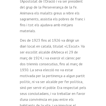
l’Apostolat de l’Oració i va ser president
del grup de la Perseverança de la fe.
Animava els malalts greus a rebre els
sagraments, assistia els pobres de franc i
fins i tot els ajudava amb mitjans
materials.
Des de 1923 fins al 1926 va dirigir un
diari local en català, titulat «L’Escut». Va
ser escollit alcalde d’Arbeca el 29 de
març de 1924, i va exercir el càrrec per
dos triennis consecutius, fins al març de
1930. La seva elecció no va estar
motivada per la pertinença a algun partit
polític, ni va ser alcalde per fer política,
sinó per servir el poble. Era respectat pels
seus conciutadans, i va treballar en favor
d’una convivència en pau entre els
habitants de la vila, i va impulsar el