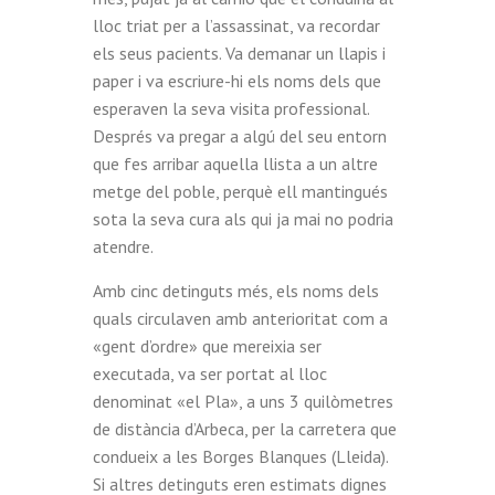
lloc triat per a l’assassinat, va recordar
els seus pacients. Va demanar un llapis i
paper i va escriure-hi els noms dels que
esperaven la seva visita professional.
Després va pregar a algú del seu entorn
que fes arribar aquella llista a un altre
metge del poble, perquè ell mantingués
sota la seva cura als qui ja mai no podria
atendre.
Amb cinc detinguts més, els noms dels
quals circulaven amb anterioritat com a
«gent d’ordre» que mereixia ser
executada, va ser portat al lloc
denominat «el Pla», a uns 3 quilòmetres
de distància d’Arbeca, per la carretera que
condueix a les Borges Blanques (Lleida).
Si altres detinguts eren estimats dignes