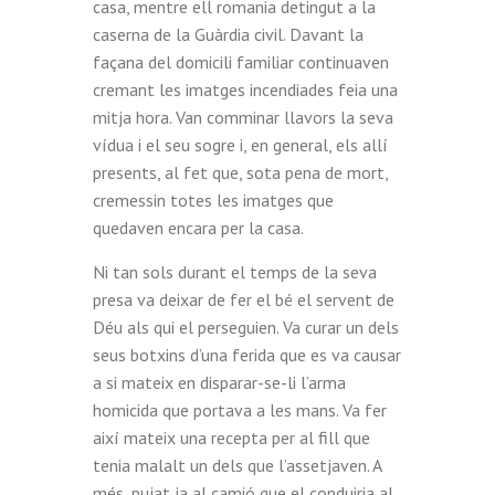
casa, mentre ell romania detingut a la
caserna de la Guàrdia civil. Davant la
façana del domicili familiar continuaven
cremant les imatges incendiades feia una
mitja hora. Van comminar llavors la seva
vídua i el seu sogre i, en general, els allí
presents, al fet que, sota pena de mort,
cremessin totes les imatges que
quedaven encara per la casa.
Ni tan sols durant el temps de la seva
presa va deixar de fer el bé el servent de
Déu als qui el perseguien. Va curar un dels
seus botxins d’una ferida que es va causar
a si mateix en disparar-se-li l’arma
homicida que portava a les mans. Va fer
així mateix una recepta per al fill que
tenia malalt un dels que l’assetjaven. A
més, pujat ja al camió que el conduiria al