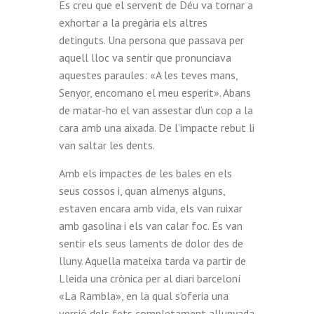
Es creu que el servent de Déu va tornar a
exhortar a la pregària els altres
detinguts. Una persona que passava per
aquell lloc va sentir que pronunciava
aquestes paraules: «A les teves mans,
Senyor, encomano el meu esperit». Abans
de matar-ho el van assestar d’un cop a la
cara amb una aixada. De l’impacte rebut li
van saltar les dents.
Amb els impactes de les bales en els
seus cossos i, quan almenys alguns,
estaven encara amb vida, els van ruixar
amb gasolina i els van calar foc. Es van
sentir els seus laments de dolor des de
lluny. Aquella mateixa tarda va partir de
Lleida una crònica per al diari barceloní
«La Rambla», en la qual s’oferia una
versió dels fets completament allunyada